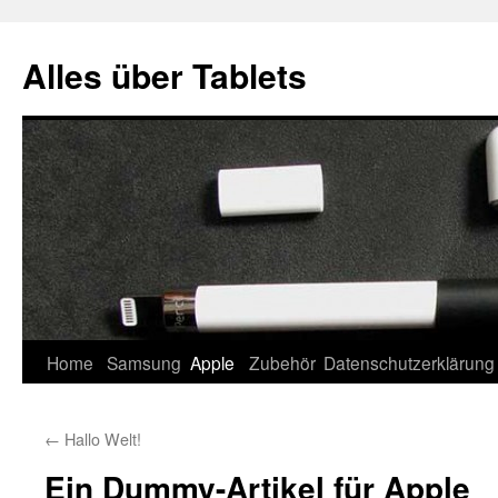
Zum
Inhalt
Alles über Tablets
springen
Home
Samsung
Apple
Zubehör
Datenschutzerklärung
←
Hallo Welt!
Ein Dummy-Artikel für Apple